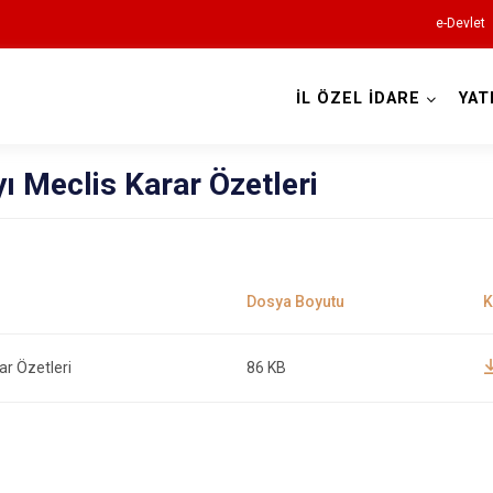
e-Devlet
İL ÖZEL İDARE
YAT
 Meclis Karar Özetleri
ar Özetleri
86 KB