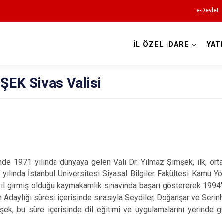
e-Devlet
İL ÖZEL İDARE
YAT
ŞEK Sivas Valisi
inde 1971 yılında dünyaya gelen Vali Dr. Yılmaz Şimşek, ilk, orta
 yılında İstanbul Üniversitesi Siyasal Bilgiler Fakültesi Kamu
ı yıl girmiş olduğu kaymakamlık sınavında başarı göstererek 199
Adaylığı süresi içerisinde sırasıyla Seydiler, Doğanşar ve Serin
şek, bu süre içerisinde dil eğitimi ve uygulamalarını yerinde