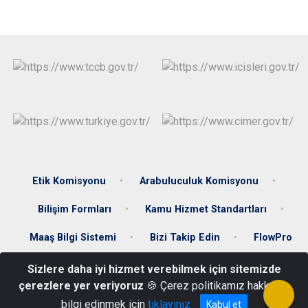
Etik Komisyonu
Arabuluculuk Komisyonu
Bilişim Formları
Kamu Hizmet Standartları
Maaş Bilgi Sistemi
Bizi Takip Edin
FlowPro
Sizlere daha iyi hizmet verebilmek için sitemizde
Akdeğirmen Mah. M. Akif Ersoy Cad. No: 1 58020 Merkez/Sivas
çerezlere yer veriyoruz
🍪 Çerez politikamız hakkında
+90 346 223 01 16
bilgi edinmek için
tıklayınız
Kabul et